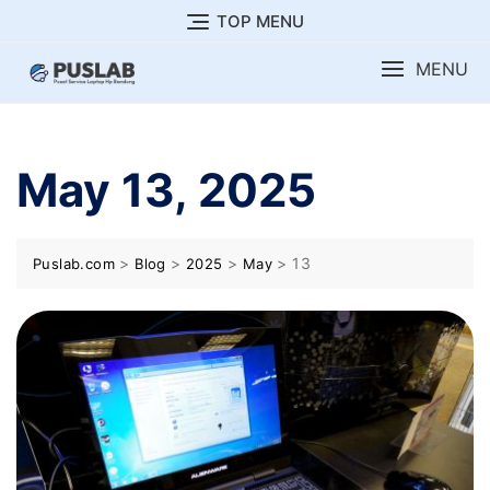
Skip
TOP MENU
to
MENU
content
May 13, 2025
>
>
>
>
13
Puslab.com
Blog
2025
May