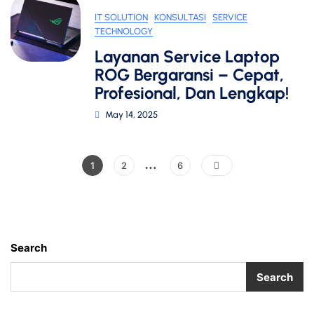
IT SOLUTION
KONSULTASI
SERVICE
TECHNOLOGY
Layanan Service Laptop
ROG Bergaransi – Cepat,
Profesional, Dan Lengkap!
May 14, 2025
…
Posts
Page
Page
Page
1
2
6
pagination
Search
Search