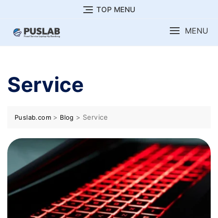
Skip
TOP MENU
to
MENU
content
Service
>
>
Service
Puslab.com
Blog