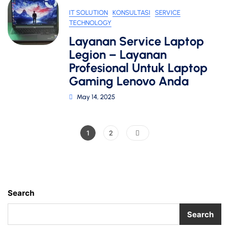
IT SOLUTION
KONSULTASI
SERVICE
TECHNOLOGY
Layanan Service Laptop
Legion – Layanan
Profesional Untuk Laptop
Gaming Lenovo Anda
May 14, 2025
Posts
Page
Page
1
2
pagination
Search
Search